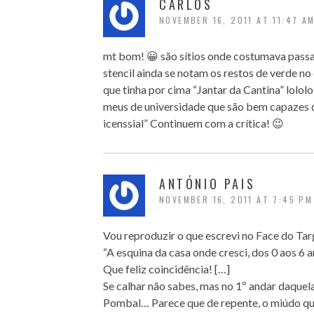
CARLOS
NOVEMBER 16, 2011 AT 11:47 A
mt bom! 😀 são sítios onde costumava passa
stencil ainda se notam os restos de verde no
que tinha por cima “Jantar da Cantina” lolol
meus de universidade que são bem capazes d
icenssial” Continuem com a crítica! 😉
ANTÓNIO PAIS
NOVEMBER 16, 2011 AT 7:45 PM
Vou reproduzir o que escrevi no Face do Tar
“A esquina da casa onde cresci, dos 0 aos 6 an
Que feliz coincidência! […]
Se calhar não sabes, mas no 1º andar daquela 
Pombal… Parece que de repente, o miúdo que