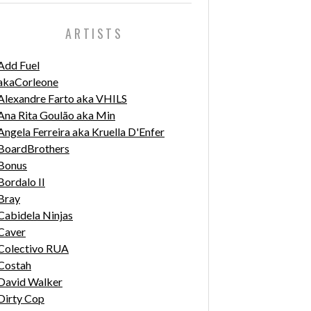
ARTISTS
Add Fuel
akaCorleone
Alexandre Farto aka VHILS
Ana Rita Goulão aka Min
Angela Ferreira aka Kruella D'Enfer
BoardBrothers
Bonus
Bordalo II
Bray
Cabidela Ninjas
Caver
Colectivo RUA
Costah
David Walker
Dirty Cop