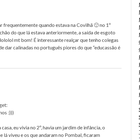
M
r frequentemente quando estava na Covilhã 🙂 no 1º
 chão do que lá estava anteriormente, a saída de esgoto
olololol mt bom! É interessante realçar que tenho colegas
e dar calinadas no português piores do que “educassão é
get:
os :)))
casa, eu vivia no 2º, havia um jardim de infância, o
 lá viveu e os que andaram no Pombal, ficaram