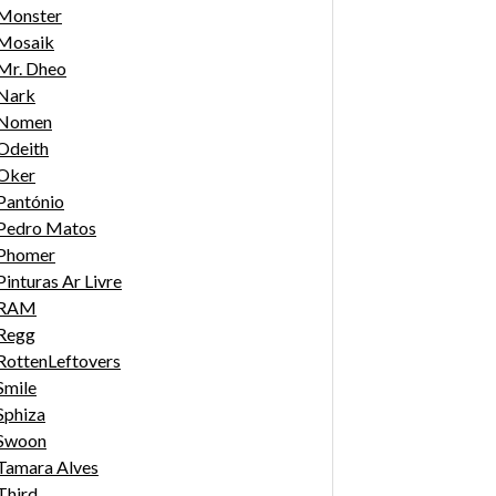
Monster
Mosaik
Mr. Dheo
Nark
Nomen
Odeith
Oker
Pantónio
Pedro Matos
Phomer
Pinturas Ar Livre
RAM
Regg
RottenLeftovers
Smile
Sphiza
Swoon
Tamara Alves
Third