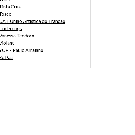
Tinta Crua
Tosco
UAT União Artistica do Trancão
Underdogs
Vanessa Teodoro
Violant
YUP – Paulo Arraiano
Zé Paz