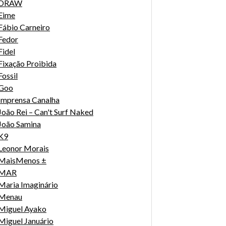
DRAW
Eime
Fábio Carneiro
Fedor
Fidel
Fixação Proibida
Fossil
Goo
Imprensa Canalha
João Rei – Can't Surf Naked
João Samina
K9
Leonor Morais
MaisMenos ±
MAR
Maria Imaginário
Menau
Miguel Ayako
Miguel Januário