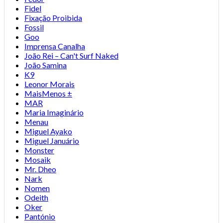
Fidel
Fixação Proibida
Fossil
Goo
Imprensa Canalha
João Rei – Can't Surf Naked
João Samina
K9
Leonor Morais
MaisMenos ±
MAR
Maria Imaginário
Menau
Miguel Ayako
Miguel Januário
Monster
Mosaik
Mr. Dheo
Nark
Nomen
Odeith
Oker
Pantónio