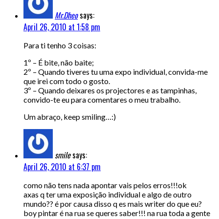
Mr.Dheo
says:
April 26, 2010 at 1:58 pm
Para ti tenho 3 coisas:
1º – É bite, não baite;
2º – Quando tiveres tu uma expo individual, convida-me
que irei com todo o gosto.
3º – Quando deixares os projectores e as tampinhas,
convido-te eu para comentares o meu trabalho.
Um abraço, keep smiling…:)
smile
says:
April 26, 2010 at 6:37 pm
como não tens nada apontar vais pelos erros!!!ok
axas q ter uma exposição individual e algo de outro
mundo?? é por causa disso q es mais writer do que eu?
boy pintar é na rua se queres saber!!! na rua toda a gente