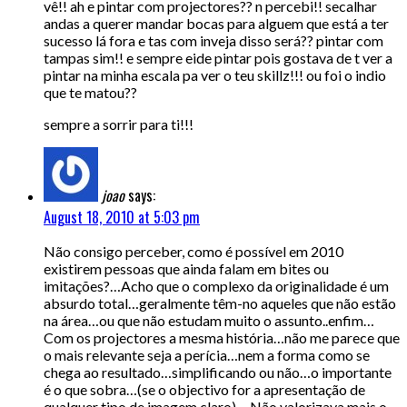
vê!! ah e pintar com projectores?? n percebi!! secalhar
andas a querer mandar bocas para alguem que está a ter
sucesso lá fora e tas com inveja disso será?? pintar com
tampas sim!! e sempre eide pintar pois gostava de t ver a
pintar na minha escala pa ver o teu skillz!!! ou foi o indio
que te matou??
sempre a sorrir para ti!!!
joao
says:
August 18, 2010 at 5:03 pm
Não consigo perceber, como é possível em 2010
existirem pessoas que ainda falam em bites ou
imitações?…Acho que o complexo da originalidade é um
absurdo total…geralmente têm-no aqueles que não estão
na área…ou que não estudam muito o assunto..enfim…
Com os projectores a mesma história…não me parece que
o mais relevante seja a perícia…nem a forma como se
chega ao resultado…simplificando ou não…o importante
é o que sobra…(se o objectivo for a apresentação de
qualquer tipo de imagem,claro)… Não valorizava mais o