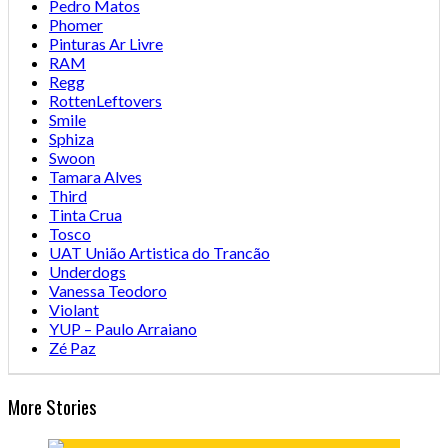
Pedro Matos
Phomer
Pinturas Ar Livre
RAM
Regg
RottenLeftovers
Smile
Sphiza
Swoon
Tamara Alves
Third
Tinta Crua
Tosco
UAT União Artistica do Trancão
Underdogs
Vanessa Teodoro
Violant
YUP – Paulo Arraiano
Zé Paz
More Stories