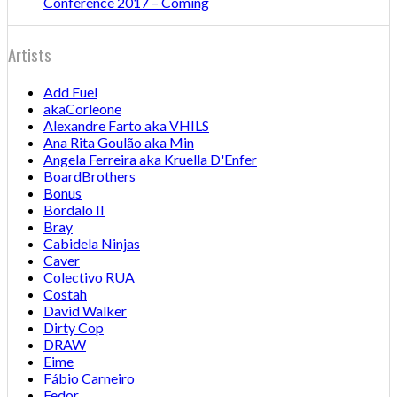
Conference 2017 – Coming
Artists
Add Fuel
akaCorleone
Alexandre Farto aka VHILS
Ana Rita Goulão aka Min
Angela Ferreira aka Kruella D'Enfer
BoardBrothers
Bonus
Bordalo II
Bray
Cabidela Ninjas
Caver
Colectivo RUA
Costah
David Walker
Dirty Cop
DRAW
Eime
Fábio Carneiro
Fedor