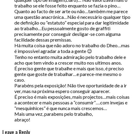
trabalho se ele fosse feito enquanto se fazia o pino…
Quanto ao facto de ser arte ou não…também me parece
uma questão anacrónica…Não é necessário qualquer tipo
de definição ou “estatuto” especial para dar legitimidade
ao trabalho…Eu pessoalmente gosto de graffiti
precisamente por conseguir desligar-se com alguma
facilidade dessas premissas.
Hà muita coisa que não adoro no trabalho do Dheo…mas
é impossível agradar a toda a gente 😉
Tenho no entanto muita admiração pelo trabalho dele e
acho que tem vindo a crescer muito nos ultimos anos.
É preciso gente que trabalhe e mais que isso, é preciso
gente que goste de trabalhar…e parece-me mesmo o
caso.
Parabéns pela exposição! Não tive oportunidade de a ir
ver, mas na próxima espero conseguir aparecer.
É preciso é mais exposições, mais projectos…mais coisas
a acontecer e mais pessoas a “consumir”….com invejas e
“mesquinhices” é que nunca mais crescemos…
Mais uma vez, parabens pelo trabalho,
abraço!
Leave a Reply