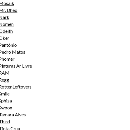
Mosaik
Mr. Dheo
Nark
Nomen
Odeith
Oker
Pantónio
Pedro Matos
Phomer
Pinturas Ar Livre
RAM
Regg
RottenLeftovers
Smile
Sphiza
Swoon
Tamara Alves
Third
Tinta Crua