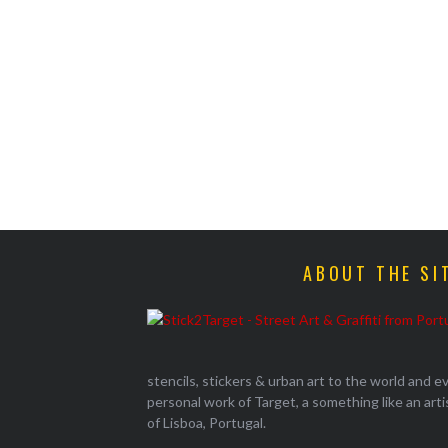
ABOUT THE SI
stencils, stickers & urban art to the world and 
personal work of Target, a something like an artist
of Lisboa, Portugal.