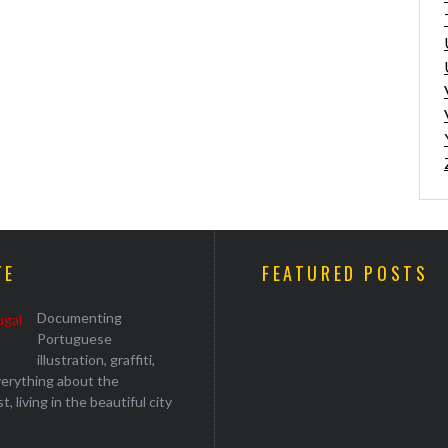
TE
FEATURED POSTS
Documenting
Portuguese
illustration, graffiti,
everything about the
, living in the beautiful city