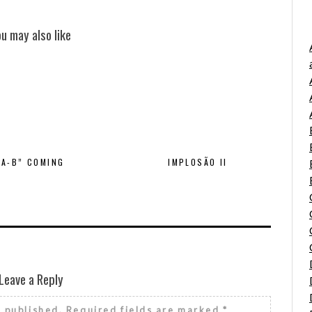
ou may also like
“A-B” COMING
IMPLOSÃO II
Leave a Reply
e published.
Required fields are marked
*