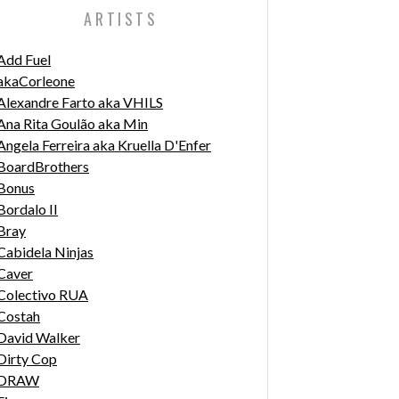
ARTISTS
Add Fuel
akaCorleone
Alexandre Farto aka VHILS
Ana Rita Goulão aka Min
Angela Ferreira aka Kruella D'Enfer
BoardBrothers
Bonus
Bordalo II
Bray
Cabidela Ninjas
Caver
Colectivo RUA
Costah
David Walker
Dirty Cop
DRAW