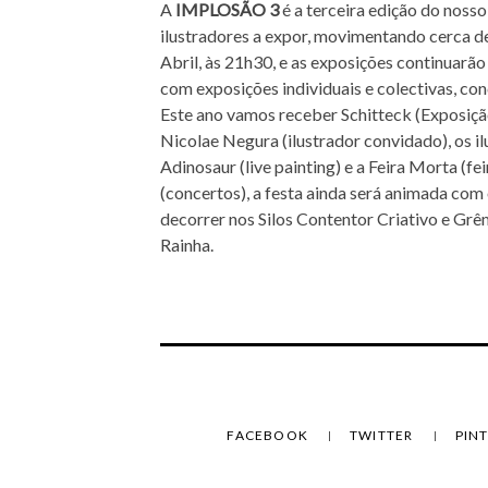
A
IMPLOSÃO 3
é a terceira edição do noss
ilustradores a expor, movimentando cerca de
Abril, às 21h30, e as exposições continuarão 
com exposições individuais e colectivas, conc
Este ano vamos receber Schitteck (Exposição 
Nicolae Negura (ilustrador convidado), os il
Adinosaur (live painting) e a Feira Morta (f
(concertos), a festa ainda será animada co
decorrer nos Silos Contentor Criativo e Grê
Rainha.
FACEBOOK
TWITTER
PIN