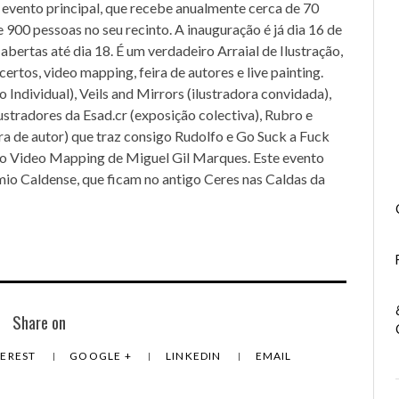
o evento principal, que recebe anualmente cerca de 70
 900 pessoas no seu recinto. A inauguração é já dia 16 de
abertas até dia 18. É um verdadeiro Arraial de Ilustração,
ertos, video mapping, feira de autores e live painting.
Individual), Veils and Mirrors (ilustradora convidada),
ustradores da Esad.cr (exposição colectiva), Rubro e
eira de autor) que traz consigo Rudolfo e Go Suck a Fuck
m o Video Mapping de Miguel Gil Marques. Este evento
mio Caldense, que ficam no antigo Ceres nas Caldas da
Share on
TEREST
GOOGLE +
LINKEDIN
EMAIL