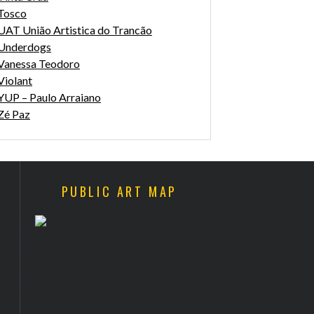
Tosco
UAT União Artistica do Trancão
Underdogs
Vanessa Teodoro
Violant
YUP – Paulo Arraiano
Zé Paz
PUBLIC ART MAP