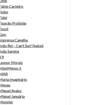
Eime
Fábio Carneiro
Fedor
Fidel
Fixação Proibida
Fossil
Goo
Imprensa Canalha
João Rei – Can't Surf Naked
João Samina
K9
Leonor Morais
MaisMenos ±
MAR
Maria Imaginário
Menau
Miguel Ayako
Miguel Januário
Monster